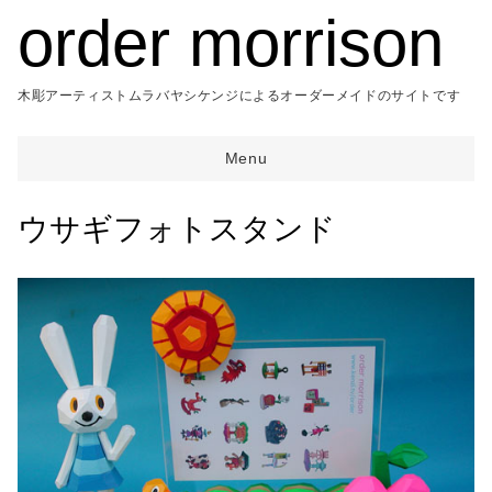
order morrison
木彫アーティストムラバヤシケンジによるオーダーメイドのサイトです
Menu
TOP
ウサギフォトスタンド
CATEGORY
目的
ORDER
ABOUT
ウェディング
機能
出産祝い
オブジェ
開店開業祝
時計