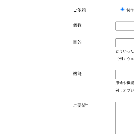
ご依頼
制作
個数
目的
どういっ
（例：ウ
機能
用途や機
例：オブ
ご要望*