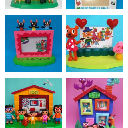
ペット
ウェルカムボード
家族
フォトフレーム
誕生日
表札
その他
アクセサリー
キーホルダー
家具
その他