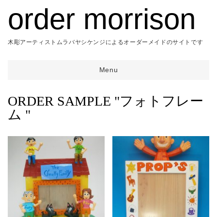
order morrison
木彫アーティストムラバヤシケンジによるオーダーメイドのサイトです
Menu
TOP
ORDER SAMPLE "フォトフレー
ム "
CATEGORY
目的
ORDER
ABOUT
ウェディング
機能
出産祝い
オブジェ
開店開業祝
時計